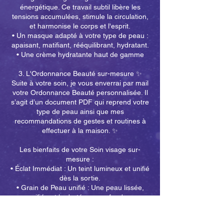
énergétique. Ce travail subtil libère les
tensions accumulées, stimule la circulation,
et harmonise le corps et l'esprit.
• Un masque adapté à votre type de peau :
apaisant, matifiant, rééquilibrant, hydratant.
• Une crème hydratante haut de gamme
3. L'Ordonnance Beauté sur-mesure ✨
Suite à votre soin, je vous enverrai par mail
votre Ordonnance Beauté personnalisée. Il
s’agit d’un document PDF qui reprend votre
type de peau ainsi que mes
recommandations de gestes et routines à
effectuer à la maison. ✨
Les bienfaits de votre Soin visage sur-
mesure :
• Éclat Immédiat : Un teint lumineux et unifié
dès la sortie.
• Grain de Peau unifié : Une peau lissée,
purifiée et hydratée en profondeur.
• Sérénité Totale : Une réduction du stress
grâce à l'harmonisation énergétique.