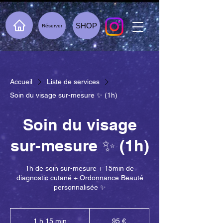
SHOP
Réserver
Accueil
Liste de services
Soin du visage sur-mesure ✨ (1h)
Soin du visage
sur-mesure ✨ (1h)
1h de soin sur-mesure + 15min de
diagnostic cutané + Ordonnance Beauté
personnalisée ✨
95
euros
1 h 15 min
1
95 €